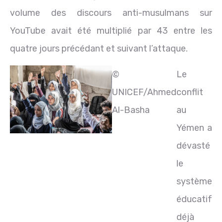
volume des discours anti-musulmans sur
YouTube avait été multiplié par 43 entre les
quatre jours précédant et suivant l’attaque.
©
Le
UNICEF/Ahmed
conflit
Al-Basha
au
Yémen a
dévasté
le
système
éducatif
déjà