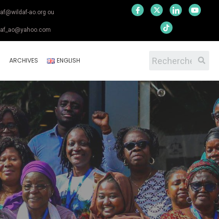
daf@wildaf-ao.org ou
daf_ao@yahoo.com
S
ARCHIVES
ENGLISH