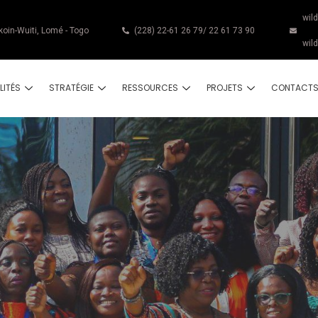
wil
koin-Wuiti, Lomé - Togo
(228) 22-61 26 79/ 22 61 73 90
wil
LITÉS
STRATÉGIE
RESSOURCES
PROJETS
CONTACT