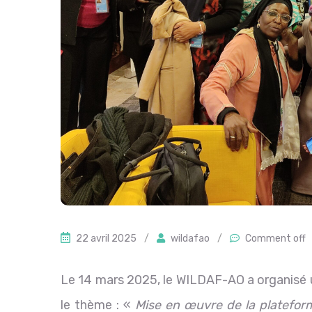
22 avril 2025
/
wildafao
/
Comment off
Le 14 mars 2025, le WILDAF-AO a organisé u
le thème : «
Mise en œuvre de la plateform