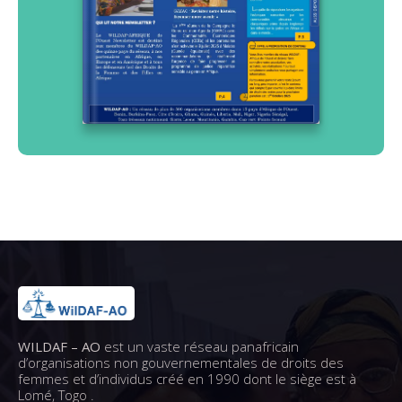
WILDAF – AO
est un vaste réseau panafricain
d’organisations non gouvernementales de droits des
femmes et d’individus créé en 1990 dont le siège est à
Lomé, Togo .