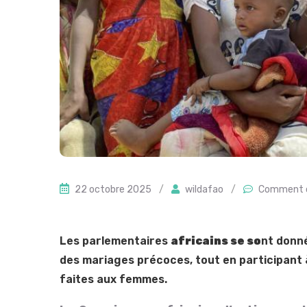
22 octobre 2025
/
wildafao
/
Comment 
Les parlementaires
africains se so
nt donn
des mariages précoces, tout en participant à 
faites aux femmes.