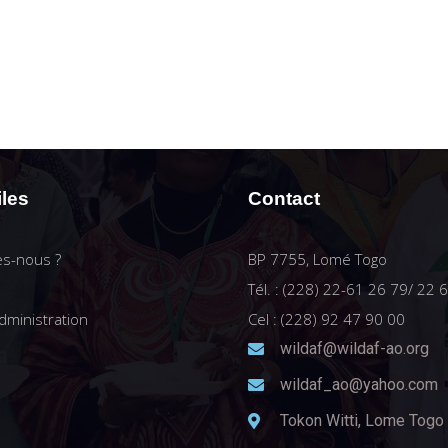
iles
Contact
s-nous ?
BP 7755, Lomé Togo
Tél. : (228) 22-61 26 79/ 22 
dministration
Cel : (228) 92 47 90 00
wildaf@wildaf-ao.org
wildaf_ao@yahoo.com
Tokon Witti, Lome Togo