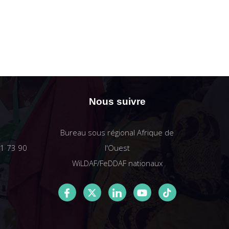
Nous suivre
Bureau sous régional Afrique de
61 73 90
l'Ouest
WiLDAF/FeDDAF nationaux