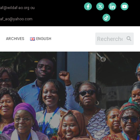
daf@wildaf-ao.org ou
daf_ao@yahoo.com
S
ARCHIVES
ENGLISH