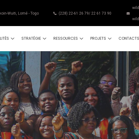
wil
koin-Wuiti, Lomé - Togo
(228) 22-61 26 79/ 22 61 73 90
wil
LITÉS
STRATÉGIE
RESSOURCES
PROJETS
CONTACT