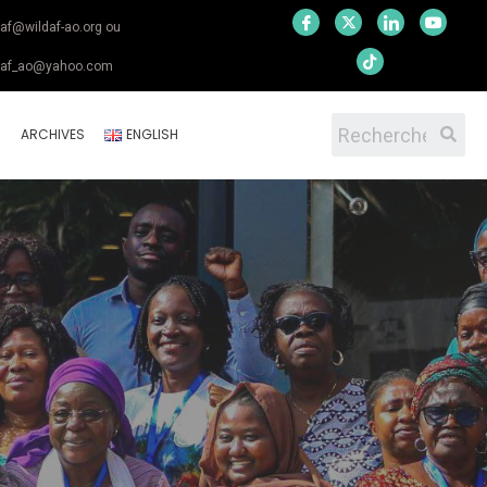
daf@wildaf-ao.org ou
daf_ao@yahoo.com
S
ARCHIVES
ENGLISH