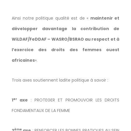
Ainsi notre politique qualité est de «
maintenir et
développer davantage la contribution de
WiLDAF/FeDDAF – WASRO/BSRAO au respect et à
l’exercice des droits des femmes ouest
africaines
».
Trois axes soutiennent ladite politique à savoir :
er
1
axe
: PROTEGER ET PROMOUVOIR LES DROITS
FONDAMENTAUX DE LA FEMME
ème
2
axe
: RENFORCER LES BONNES PRATIQUES AU SEIN