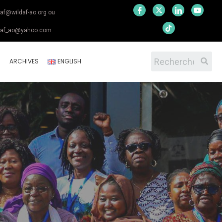
daf@wildaf-ao.org ou
daf_ao@yahoo.com
S
ARCHIVES
ENGLISH