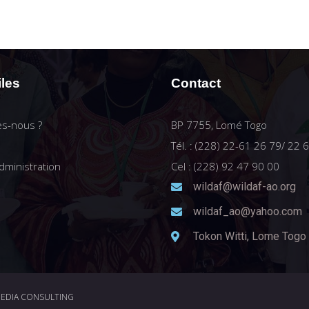
iles
Contact
s-nous ?
BP 7755, Lomé Togo
Tél. : (228) 22-61 26 79/ 22 
dministration
Cel : (228) 92 47 90 00
wildaf@wildaf-ao.org
wildaf_ao@yahoo.com
Tokon Witti, Lome Togo
MEDIA CONSULTING