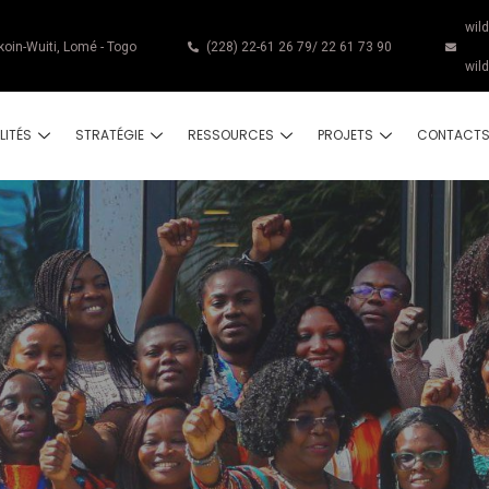
wil
koin-Wuiti, Lomé - Togo
(228) 22-61 26 79/ 22 61 73 90
wil
LITÉS
STRATÉGIE
RESSOURCES
PROJETS
CONTACT