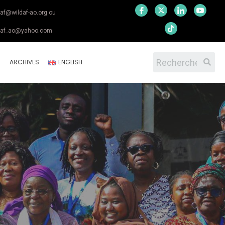
daf@wildaf-ao.org ou
daf_ao@yahoo.com
S
ARCHIVES
ENGLISH