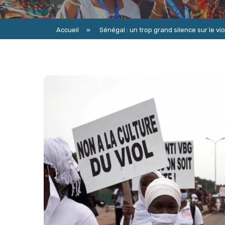
Accueil
»
Sénégal : un trop grand silence sur le vio