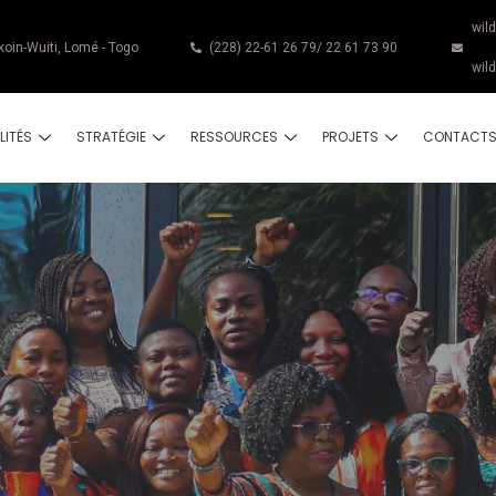
wil
koin-Wuiti, Lomé - Togo
(228) 22-61 26 79/ 22 61 73 90
wil
LITÉS
STRATÉGIE
RESSOURCES
PROJETS
CONTACT