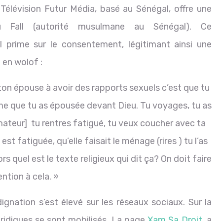
Télévision Futur Média, basé au Sénégal, offre une
u Fall (autorité musulmane au Sénégal). Ce
 prime sur le consentement, légitimant ainsi une
t en wolof :
e ton épouse à avoir des rapports sexuels c’est que tu
emme que tu as épousée devant Dieu. Tu voyages, tu as
ateur] tu rentres fatigué, tu veux coucher avec ta
est fatiguée, qu’elle faisait le ménage (rires ) tu l’as
ors quel est le texte religieux qui dit ça? On doit faire
ention à cela. »
dignation s’est élevé sur les réseaux sociaux. Sur la
uridiques se sont mobilisés. La page
Xam Sa Droit
, a