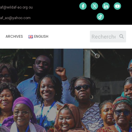
daf@wildaf-ao.org ou
daf_ao@yahoo.com
S
ARCHIVES
ENGLISH