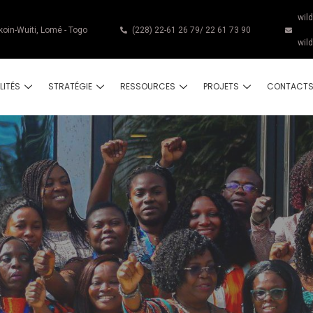
wil
koin-Wuiti, Lomé - Togo
(228) 22-61 26 79/ 22 61 73 90
wil
LITÉS
STRATÉGIE
RESSOURCES
PROJETS
CONTACT