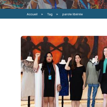
Accueil
»
Tag
»
parole libérée