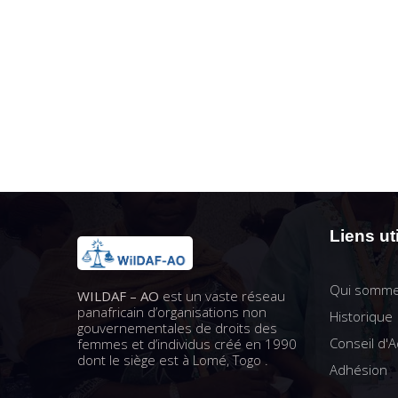
Liens ut
Qui somme
WILDAF – AO
est un vaste réseau
panafricain d’organisations non
Historique
gouvernementales de droits des
Conseil d'A
femmes et d’individus créé en 1990
dont le siège est à Lomé, Togo .
Adhésion