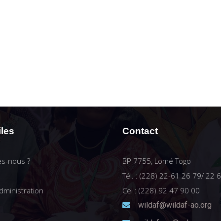
iles
Contact
s-nous ?
BP 7755, Lomé Togo
Tél. : (228) 22-61 26 79/ 22 
dministration
Cel : (228) 92 47 90 00
wildaf@wildaf-ao.org