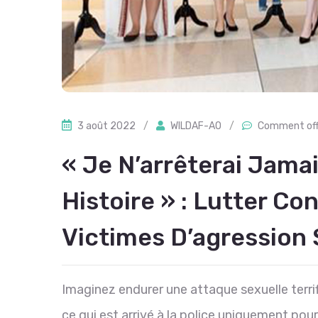
3 août 2022
/
WILDAF-AO
/
Comment of
« Je N’arrêterai Jama
Histoire » : Lutter Co
Victimes D’agression 
Imaginez endurer une attaque sexuelle terri
ce qui est arrivé à la police uniquement p