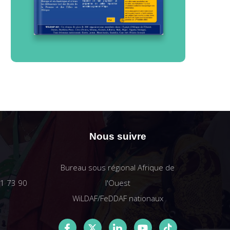
Nous suivre
Bureau sous régional Afrique de
61 73 90
l'Ouest
WiLDAF/FeDDAF nationaux