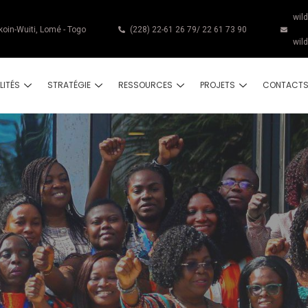
wil
koin-Wuiti, Lomé - Togo
(228) 22-61 26 79/ 22 61 73 90
wil
LITÉS
STRATÉGIE
RESSOURCES
PROJETS
CONTACT