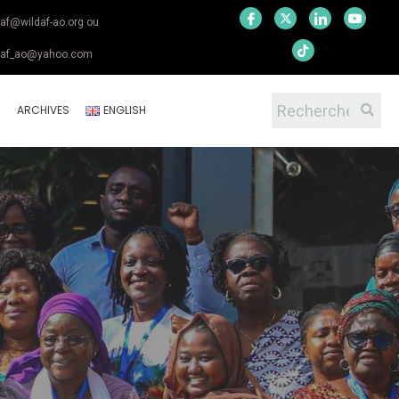
daf@wildaf-ao.org ou
daf_ao@yahoo.com
S
ARCHIVES
ENGLISH