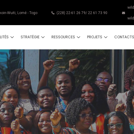
wil
koin-Wuiti, Lomé - Togo
(228) 22-61 26 79/ 22 61 73 90
wil
LITÉS
STRATÉGIE
RESSOURCES
PROJETS
CONTACT