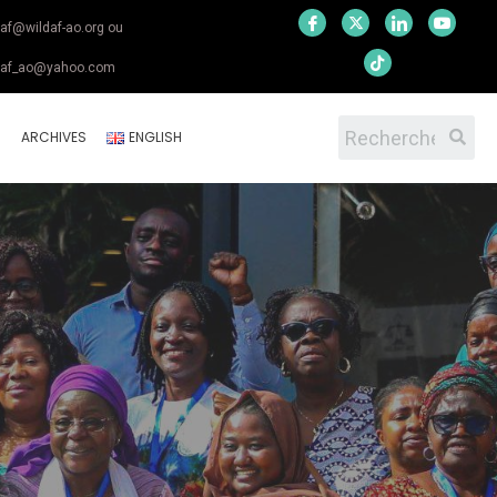
daf@wildaf-ao.org ou
daf_ao@yahoo.com
S
ARCHIVES
ENGLISH