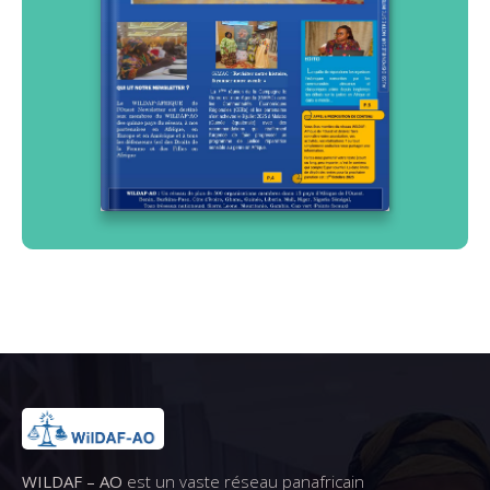
WILDAF – AO
est un vaste réseau panafricain