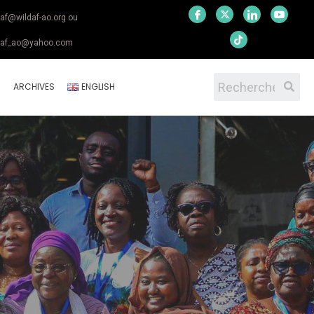
daf@wildaf-ao.org ou
daf_ao@yahoo.com
S
ARCHIVES
ENGLISH