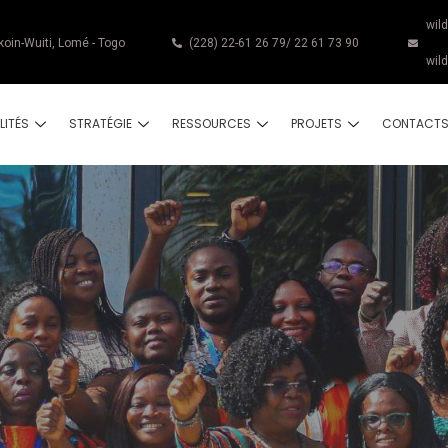
wil
koin-Wuiti, Lomé - Togo
(228) 22-61 26 79/ 22 61 73 90
wil
LITÉS
STRATÉGIE
RESSOURCES
PROJETS
CONTACT