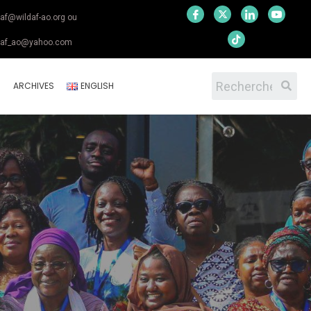
daf@wildaf-ao.org ou
daf_ao@yahoo.com
S
ARCHIVES
ENGLISH