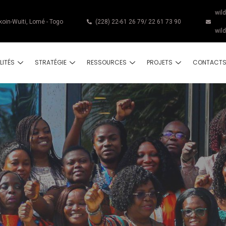
wil
koin-Wuiti, Lomé - Togo
(228) 22-61 26 79/ 22 61 73 90
wil
LITÉS
STRATÉGIE
RESSOURCES
PROJETS
CONTACT