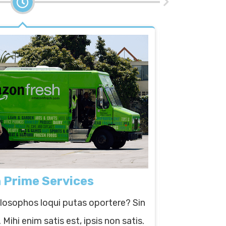
Prime Services
Amaz
hilosophos loqui putas oportere? Sin
Lorem ipsum d
 Mihi enim satis est, ipsis non satis.