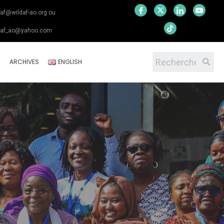
daf@wildaf-ao.org ou
daf_ao@yahoo.com
S
ARCHIVES
ENGLISH