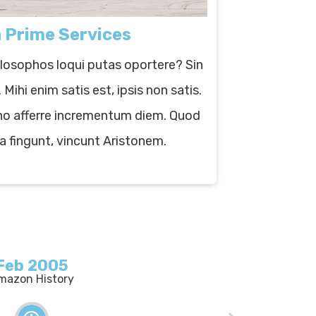
Prime Services
Amaz
hilosophos loqui putas oportere? Sin
Lorem ipsum d
 Mihi enim satis est, ipsis non satis.
do eiusmod 
 afferre incrementum diem. Quod
aliqua. Ut e
a fingunt, vincunt Aristonem.
ullamco lab
Feb 2005
mazon History