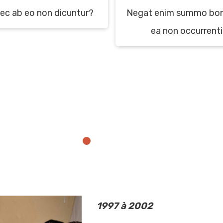
aec ab eo non dicuntur?
Negat enim summo bono
ea non occurrenti
1997 à 2002