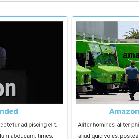
nded
Amazon 
ctetur adipiscing elit.
Aliter homines, aliter p
pulum abducam, times.
aliud quid voles, postea.