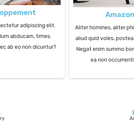
eloppement
Amazon 
ctetur adipiscing elit.
Aliter homines, aliter p
pulum abducam, times.
aliud quid voles, postea.
aec ab eo non dicuntur?
Negat enim summo bono
ea non occurrenti
4
ry
A