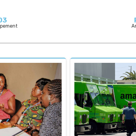
03
oppement
A