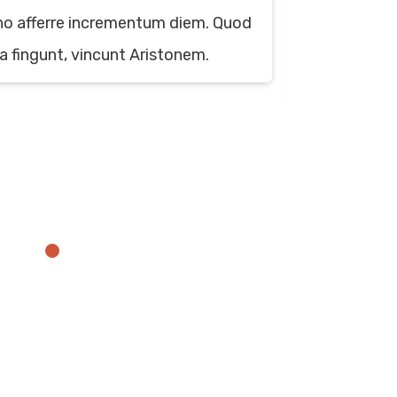
do eiusmod 
 afferre incrementum diem. Quod
aliqua. Ut e
a fingunt, vincunt Aristonem.
ullamco lab