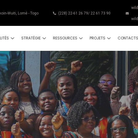
wil
koin-Wuiti, Lomé - Togo
(228) 22-61 26 79/ 22 61 73 90
wil
LITÉS
STRATÉGIE
RESSOURCES
PROJETS
CONTACT