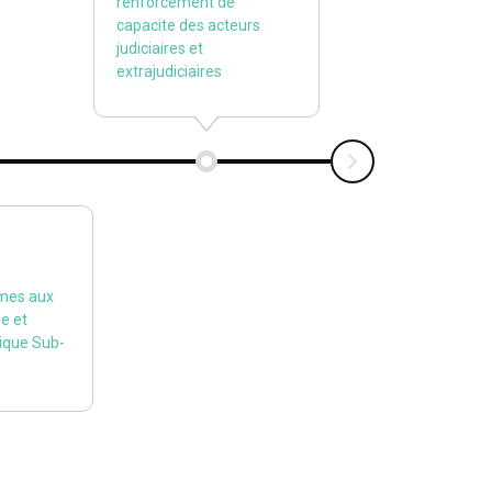
renforcement de
capacite des acteurs
judiciaires et
extrajudiciaires
En 2004
mes aux
Formation des
ue et
formateurs en éduca
rique Sub-
juridique et d’assista
juridique aux femme
Guinée et en Sierra 